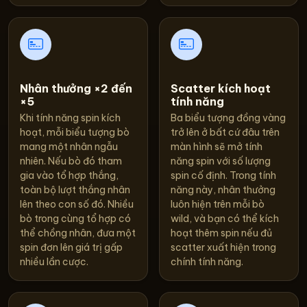
Nhân thưởng ×2 đến
Scatter kích hoạt
×5
tính năng
Khi tính năng spin kích
Ba biểu tượng đồng vàng
hoạt, mỗi biểu tượng bò
trở lên ở bất cứ đâu trên
mang một nhân ngẫu
màn hình sẽ mở tính
nhiên. Nếu bò đó tham
năng spin với số lượng
gia vào tổ hợp thắng,
spin cố định. Trong tính
toàn bộ lượt thắng nhân
năng này, nhân thưởng
lên theo con số đó. Nhiều
luôn hiện trên mỗi bò
bò trong cùng tổ hợp có
wild, và bạn có thể kích
thể chồng nhân, đưa một
hoạt thêm spin nếu đủ
spin đơn lên giá trị gấp
scatter xuất hiện trong
nhiều lần cược.
chính tính năng.