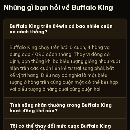
Những gì bạn hỏi về Buffalo King
Buffalo King trên 84win có bao nhiêu cuộn
và cách thắng?
Buffalo King chạy trên lưới 6 cuộn, 4 hàng và
cung cấp 4096 cách thắng. Thay vì dòng cố
định, bạn thắng khi ba biểu tượng giống nhau xuất
hiện trên các cuộn liền kề từ trái sang phải, bất
kể vị trí hàng. Điều này có nghĩa là một biểu
tượng ở hàng trên cùng cuộn một có thể kết hợp
với biểu tượng ở hàng dưới cùng cuộn hai.
Tính năng nhân thưởng trong Buffalo King
hoạt động thế nào?
Tôi có thể thay đổi mức cược Buffalo King