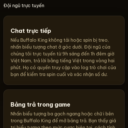
Đội ngũ trực tuyến
Chat trực tiếp
Nếu Buffalo King không tải hoặc spin bị treo,
nhấn biểu tượng chat ở góc dưới. Đội ngũ của
chúng tôi trực tuyến từ 9h sáng đến 1h đêm giờ
Việt Nam, trả lời bằng tiếng Việt trong vòng hai
phút. Họ có quyền truy cập vào log trò chơi của
bạn để kiểm tra spin cuối và xác nhận số dư.
Bảng trả trong game
Nhấn biểu tượng ba gạch ngang hoặc chữ i bên
trong Buffalo King để mở bảng trả. Bạn thấy giá
trị biểu tượng theo mức cược hiện tại, cách tính