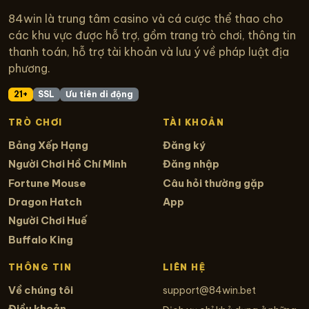
84win là trung tâm casino và cá cược thể thao cho
các khu vực được hỗ trợ, gồm trang trò chơi, thông tin
thanh toán, hỗ trợ tài khoản và lưu ý về pháp luật địa
phương.
21+
SSL
Ưu tiên di động
TRÒ CHƠI
TÀI KHOẢN
Bảng Xếp Hạng
Đăng ký
Người Chơi Hồ Chí Minh
Đăng nhập
Fortune Mouse
Câu hỏi thường gặp
Dragon Hatch
App
Người Chơi Huế
Buffalo King
THÔNG TIN
LIÊN HỆ
Về chúng tôi
support@84win.bet
Điều khoản