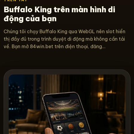
Buffalo King trên màn hình di
động của bạn
Chúng tôi chạy Buffalo King qua WebGL nên slot hiển
thị đầy đủ trong trình duyệt di động mà không cần tải
về. Bạn mở 84win.bet trên điện thoại, đăng...