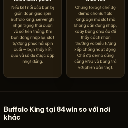
Nếu kết nối của bạn bị
Chúng tôi bật chế độ
gián đoạn giữa spin
demo cho Buffalo
Buffalo King, server ghi
King: bạn mở slot mà
nhận trạng thái cuộn
không cần đăng nhập,
và số tiền thắng. Khi
xoay bằng chip ảo để
bạn đăng nhập lại, slot
thấy cách nhân
tự động phục hồi spin
thưởng và biểu tượng
cuối — bạn thấy kết
xếp chồng hoạt động.
quả và số dư được cập
Chế độ demo dùng
nhật đúng.
cùng RNG và bảng trả
với phiên bản thật.
Buffalo King tại 84win so với nơi
khác