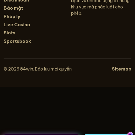
Dịch vụ chỉ khả dụng ở những
khu vực mà pháp luật cho
Bảo mật
phép.
Pháp lý
Live Casino
Slots
Sportsbook
Sitemap
© 2026 84win. Bảo lưu mọi quyền.
×