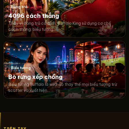
Bảng trả
4096 cách thắng
Thay vì dòng trả cố định, Buffalo King sử dụng cơ chế
cách thắng: biểu tượng...
Biểu tượng
Bò rừng xếp chồng
Biểu tượng Buffalo là wild: nó thay thế mọi biểu tượng trừ
scatter và xuất hiện...
TRÊN TAY