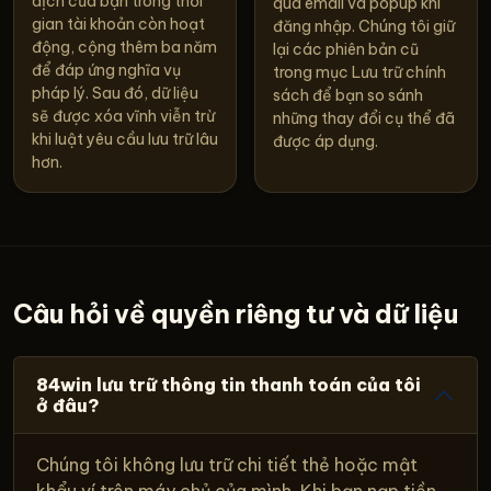
dịch của bạn trong thời
qua email và popup khi
gian tài khoản còn hoạt
đăng nhập. Chúng tôi giữ
động, cộng thêm ba năm
lại các phiên bản cũ
để đáp ứng nghĩa vụ
trong mục Lưu trữ chính
pháp lý. Sau đó, dữ liệu
sách để bạn so sánh
sẽ được xóa vĩnh viễn trừ
những thay đổi cụ thể đã
khi luật yêu cầu lưu trữ lâu
được áp dụng.
hơn.
Câu hỏi về quyền riêng tư và dữ liệu
84win lưu trữ thông tin thanh toán của tôi
ở đâu?
Chúng tôi không lưu trữ chi tiết thẻ hoặc mật
khẩu ví trên máy chủ của mình. Khi bạn nạp tiền