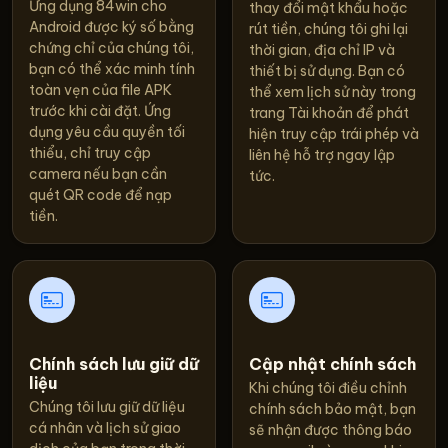
Ứng dụng 84win cho
thay đổi mật khẩu hoặc
Android được ký số bằng
rút tiền, chúng tôi ghi lại
chứng chỉ của chúng tôi,
thời gian, địa chỉ IP và
bạn có thể xác minh tính
thiết bị sử dụng. Bạn có
toàn vẹn của file APK
thể xem lịch sử này trong
trước khi cài đặt. Ứng
trang Tài khoản để phát
dụng yêu cầu quyền tối
hiện truy cập trái phép và
thiểu, chỉ truy cập
liên hệ hỗ trợ ngay lập
camera nếu bạn cần
tức.
quét QR code để nạp
tiền.
Chính sách lưu giữ dữ
Cập nhật chính sách
liệu
Khi chúng tôi điều chỉnh
Chúng tôi lưu giữ dữ liệu
chính sách bảo mật, bạn
cá nhân và lịch sử giao
sẽ nhận được thông báo