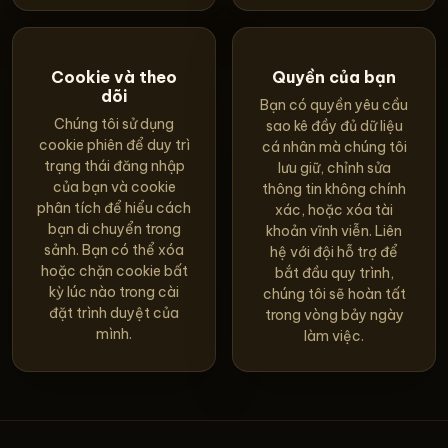
Cookie và theo
Quyền của bạn
dõi
Bạn có quyền yêu cầu
Chúng tôi sử dụng
sao kê đầy đủ dữ liệu
cookie phiên để duy trì
cá nhân mà chúng tôi
trạng thái đăng nhập
lưu giữ, chỉnh sửa
của bạn và cookie
thông tin không chính
phân tích để hiểu cách
xác, hoặc xóa tài
bạn di chuyển trong
khoản vĩnh viễn. Liên
sảnh. Bạn có thể xóa
hệ với đội hỗ trợ để
hoặc chặn cookie bất
bắt đầu quy trình,
kỳ lúc nào trong cài
chúng tôi sẽ hoàn tất
đặt trình duyệt của
trong vòng bảy ngày
mình.
làm việc.