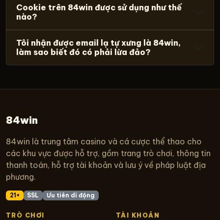
Cookie trên 84win được sử dụng như thế
nào?
Tôi nhận được email lạ tự xưng là 84win,
làm sao biết đó có phải lừa đảo?
84win
84win là trung tâm casino và cá cược thể thao cho
các khu vực được hỗ trợ, gồm trang trò chơi, thông tin
thanh toán, hỗ trợ tài khoản và lưu ý về pháp luật địa
phương.
21+
SSL
Ưu tiên di động
TRÒ CHƠI
TÀI KHOẢN