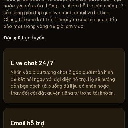
hoặc yêu cầu xóa thông tin, nhóm hỗ trợ của chúng tôi
sẵn sàng giải đáp qua live chat, email và hotline.
Chúng tôi cam kết trả lời mọi yêu cầu liên quan đến
bảo mật trong vòng 48 giờ làm việc.
Đội ngũ trực tuyến
Live chat 24/7
Nhấn vào biểu tượng chat ở góc dưới màn hình
để kết nối ngay với đại diện hỗ trợ. Họ sẽ hướng
dẫn bạn cách tải xuống dữ liệu cá nhân hoặc
thay đổi cài đặt quyền riêng tư trong tài khoản.
Email hỗ trợ