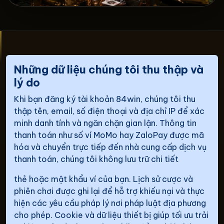
Những dữ liệu chúng tôi thu thập và
lý do
Khi bạn đăng ký tài khoản 84win, chúng tôi thu
thập tên, email, số điện thoại và địa chỉ IP để xác
minh danh tính và ngăn chặn gian lận. Thông tin
thanh toán như số ví MoMo hay ZaloPay được mã
hóa và chuyển trực tiếp đến nhà cung cấp dịch vụ
thanh toán, chúng tôi không lưu trữ chi tiết
thẻ hoặc mật khẩu ví của bạn. Lịch sử cược và
phiên chơi được ghi lại để hỗ trợ khiếu nại và thực
hiện các yêu cầu pháp lý nơi pháp luật địa phương
cho phép. Cookie và dữ liệu thiết bị giúp tối ưu trải