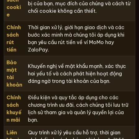
bị của bạn, mục đích của chúng và cách từ
cooki
chối cookie không cần thiết.
e
Chính
Thời gian xử lý, giới hạn giao dịch và các
sách
bước xác minh mà chúng tôi áp dụng khi
rút
bạn yêu cầu rút tiền về ví MoMo hay
tiền
ZaloPay.
Bảo
Khuyến nghị về mật khẩu mạnh, xác thực
mật
hai yếu tố và cách phát hiện hoạt động
tài
đáng ngờ trong tài khoản của bạn.
khoản
Chính
Điều kiện và quy tắc áp dụng cho các
sách
chương trình ưu đãi, cách chúng tôi lưu trữ
khuyế
lịch sử tham gia và quản lý quyền lợi của
n mãi
bạn.
Liên
Quy trình xử lý yêu cầu hỗ trợ, thời gian